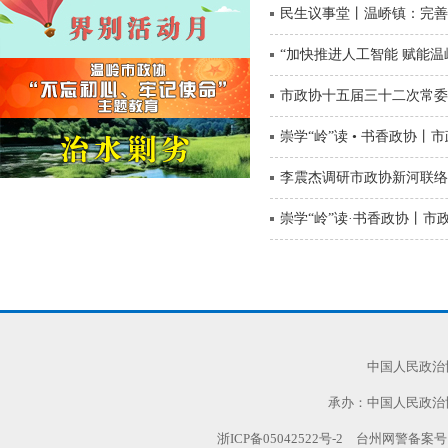
民生议事堂丨温峤镇：完善
2023年度逾期尚未支付中小企...
中国人民政治协商会议温岭市委员...
“加快推进人工智能 赋能
致全市政协委员的倡议书
市政协十五届三十二次常委
政协温岭市委员会办公室2022...
崇学“岭”读 • 书香政协
温岭市政协历年预（决）算公开
崇学“岭”读 • 书香政协丨文...
李震杰调研市政协新河联络
温岭市首届职工书法大展征稿启事
崇学“岭”读·书香政协丨
崇学“岭”读 • 书香政协丨文...
【展讯】第十八届温岭市书法大展
机关、事业单位2025年度逾期...
中国人民政治协商会议温岭市委员...
展讯丨游于艺——周李光石雕艺术...
中国人民政治
崇学“岭”读 • 书香政协丨文...
承办：中国人民政治
第十八届温岭市书法大展征稿启事
浙ICP备05042522号-2
台州网警备案号:TZ
“艺路有你”——温岭书画院第六...