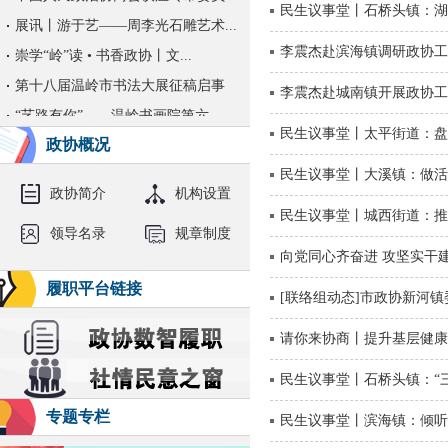
民生议事堂丨石桥头镇：湖
展讯丨游于艺——周李光石雕艺术...
崇学“岭”读 • 书香政协丨文...
李震杰赴滨海镇调研政协工
第十八届温岭市书法大展征稿启事
李震杰赴城南镇开展政协工
“艺路有你”——温岭书画院第六...
民生议事堂丨太平街道：盘
【展讯】匠心岭上来——温岭市第...
政协概况
崇学“岭”读 • 书香政协丨文...
民生议事堂丨大溪镇：做活
政协简介
机构设置
关于公开征集温岭市政协“请你来...
民生议事堂丨城西街道：推
展讯丨“大美台州”十得社第二回...
领导名录
规章制度
向党同心齐奋进 攻坚实干
崇学“岭”读·书香政协丨文史讲...
履职平台链接
展讯丨寄情故乡——沈三草水墨艺...
[联络组动态]市政协新河
公开选调1人！温岭市政协办公室...
请你来协商丨提升基层健康
中国人民政治协商会议温岭市委员...
【展讯】温岭市首届行草书书法大...
民生议事堂丨石桥头镇：“
崇学“岭”读·书香政协丨文史讲...
专题专栏
民生议事堂丨滨海镇：倾听
政协温岭市委员会办公室（汇总）...