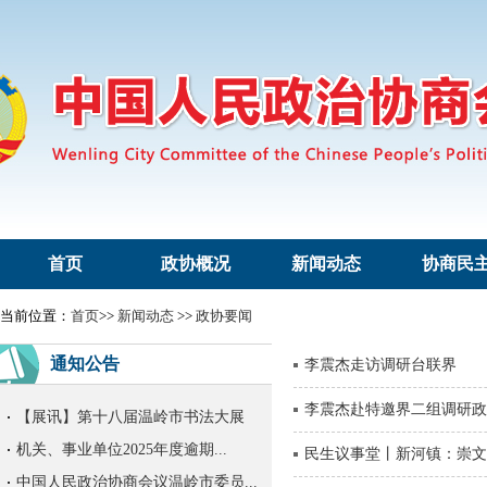
首页
政协概况
新闻动态
协商民
崇学“岭”读 • 书香政协丨文...
当前位置：
首页
>>
新闻动态
>>
政协要闻
温岭市首届职工书法大展征稿启事
通知公告
李震杰走访调研台联界
崇学“岭”读 • 书香政协丨文...
李震杰赴特邀界二组调研政
【展讯】第十八届温岭市书法大展
机关、事业单位2025年度逾期...
民生议事堂丨新河镇：崇文
中国人民政治协商会议温岭市委员...