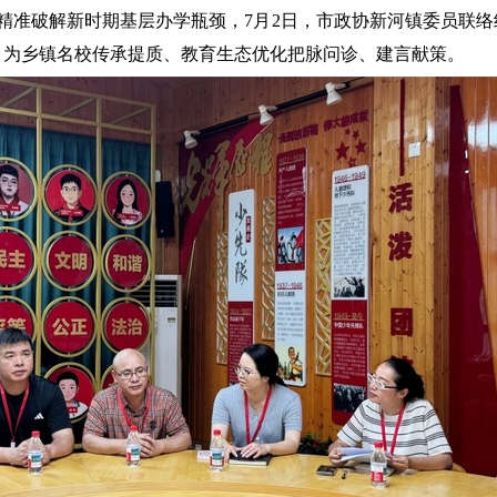
精准破解新时期基层办学瓶颈，7月2日，市政协新河镇委员联络
，为乡镇名校传承提质、教育生态优化把脉问诊、建言献策。